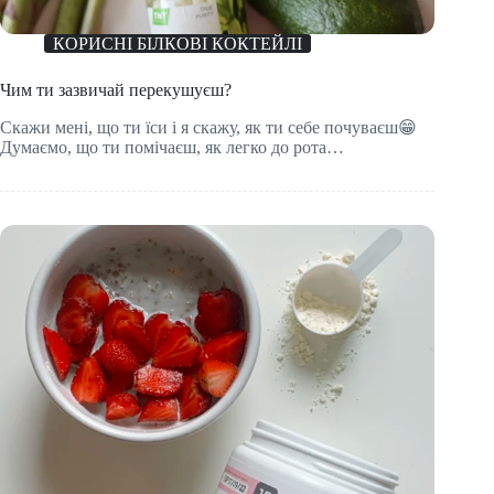
КОРИСНІ БІЛКОВІ КОКТЕЙЛІ
Чим ти зазвичай перекушуєш?
Скажи мені, що ти їси і я скажу, як ти себе почуваєш😁
Думаємо, що ти помічаєш, як легко до рота…