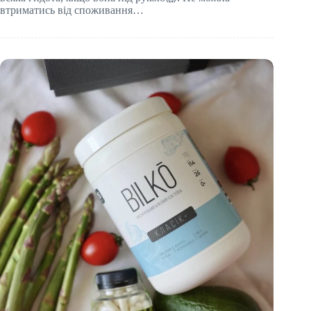
втриматись від споживання…