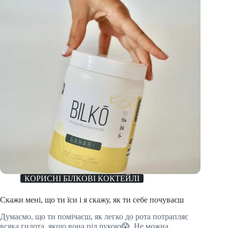
КОРИСНІ БІЛКОВІ КОКТЕЙЛІ
Скажи мені, що ти їси і я скажу, як ти себе почуваєш
Думаємо, що ти помічаєш, як легко до рота потрапляє
всяка гидота, якщо вона під рукою😱. Не можна