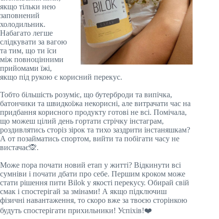
якщо тільки нею
заповнений
холодильник.
Набагато легше
слідкувати за вагою
та тим, що ти їси
між повноцінними
прийомами їжі,
якщо під рукою є корисний перекус.
Тобто більшість розуміє, що бутерброди та випічка,
батончики та швидкоїжа некорисні, але витрачати час на
придбання корисного продукту готові не всі. Помічала,
що можеш цілий день гортати стрічку інстаграм,
роздивлятись сторіз зірок та тихо заздрити інстаняшкам?
А от позайматись спортом, вийти та побігати часу не
вистачає🙊.
Може пора почати новий етап у житті? Відкинути всі
сумніви і почати дбати про себе. Першим кроком може
стати рішення пити Bilok у якості перекусу. Обирай свій
смак і спостерігай за змінами! А якщо підключиш
фізичні навантаження, то скоро вже за твоєю сторінкою
будуть спостерігати прихильники! Успіхів!❤️