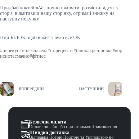
Придбай коктейль💫, почни вживати, розмісти відгук у
сторіз, відмітивши нашу сторінку, отримай знижку на
наступну покупку!
Пий БІЛОК, щоб в житті було все ОК
#перекус
#полезнаяеда
#ппрецепты
#білок
#треніровка
#кор
иснотасмачно
#фітнес
ПОПЕРЕДНІЙ
НАСТУПНИЙ
Безпечна оплата
Оплата онлайн або при отриманні замовлення
Швидка доставка
Відправка Новою Поштою та Укрпоштою по