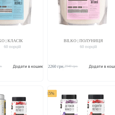
KO | КЛАСІК
BILKO | ПОЛУНИЦЯ
60 порцій
60 порцій
Додати в кошик
Додати в кош
2260
грн.
н.
2940
грн.
-15%