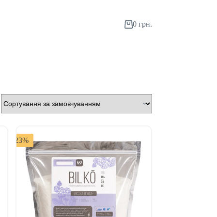
0
грн.
-23%