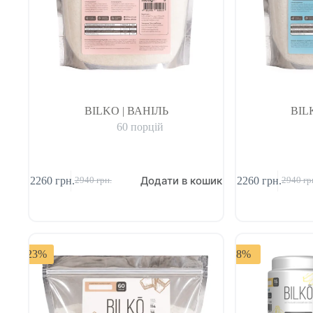
BILKO | ВАНІЛЬ
BIL
60 порцій
Додати в кошик
2260
грн.
2260
грн.
2940
грн.
2940
гр
-23%
-8%