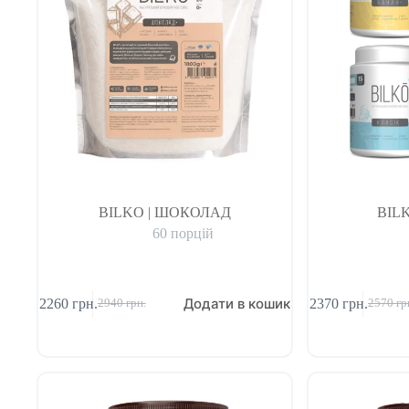
BILKO | ШОКОЛАД
BILK
60 порцій
Додати в кошик
2260
грн.
2370
грн.
2940
грн.
2570
гр