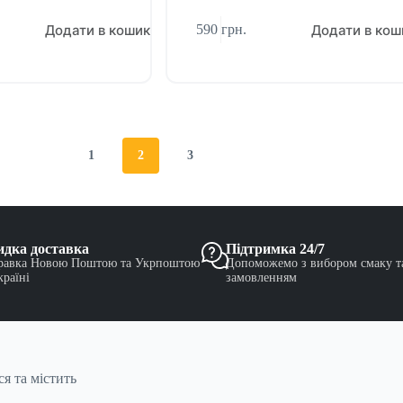
Додати в кошик
Додати в кош
590
грн.
1
2
3
дка доставка
Підтримка 24/7
равка Новою Поштою та Укрпоштою
Допоможемо з вибором смаку т
країні
замовленням
я та містить