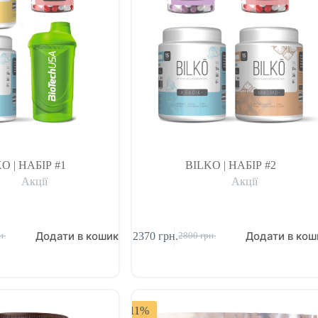
O | НАБІР #1
BILKO | НАБІР #2
Акції
Акції
Додати в кошик
Додати в кош
2370
грн.
н.
2800
грн.
-11%