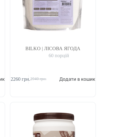
BILKO | ЛІСОВА ЯГОДА
60 порцій
ик
Додати в кошик
2260
грн.
2940
грн.