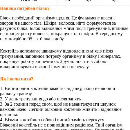
Навіщо потрібен білок?
Білок необхідний організму щодня. Це фундамент краси і
здоров’я нашого тіла. Шкіра, волосся, нігті формуються за
рахунок білка. Білок відновлює м’язи після тренування, впливає
на процес росту волосся, покращує стан шкіри. В середньому
нам потрібно 95 гр. білка в добу.
Коктейль допомагає швидкому відновленню м’язів після
тренування, заповнює потребу організму в білку і мінералах,
покращує роботу кишечника. Зручно носити з собою і
використовувати в якості смачного перекусу.
Як і коли пити?
1. Випий один коктейль замість сніданку, якщо не любиш
ранкову трапезу.
2. У день тренування до або після занять.
3. За 2 години перед сном, щоб не навантажувати шлунок
важкою їжею. Легкий білковий коктейль живить і відновлює
організм.
4. Візьми коктейль з собою і випий замість перекусу.
Білковий коктейль не є повноцінним раціоном. Твій організм