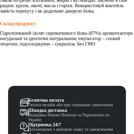
також потребує клітковині, жирах і вуглеводах. Включи в свій
раціон: крупи, овочі, масла і горіхи. Використовуй коктейль
замість перекусу і як додаткове джерело білка.
Склад продукту:
Гідролізований ізолят сироваткового білка (87%); ароматизатори
натуральні та ідентичні натуральним; емульгатор – соєвий
лецитин; підсолоджувач – сукралоза. Без ГМО
Безпечна оплата
Оплата онлайн або при отриманні замовлення
Швидка доставка
Відправка Новою Поштою та Укрпоштою по
Україні
Підтримка 24/7
Допоможемо з вибором смаку та замовленням