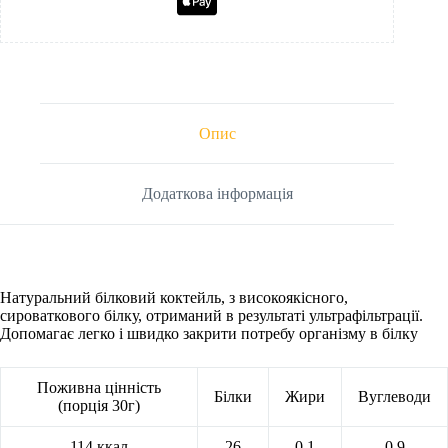
Опис
Додаткова інформація
Натуральний білковий коктейль, з
високоякісного,
сироваткового білку, отриманий в результаті ультрафільтрації
.
Допомагає легко і швидко закрити потребу організму в білку
Поживна цінність
Білки
Жири
Вуглеводи
(порція 30г)
114 ккал
26
0,1
0,9