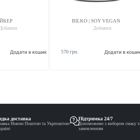
ЙКЕР
BILKO | SOY VEGAN
Добавки
Добавки
Додати в кошик
Додати в коши
570
грн.
дка доставка
Підтримка 24/7
равка Новою Поштою та Укрпоштою
Допоможемо з вибором смаку т
країні
замовленням