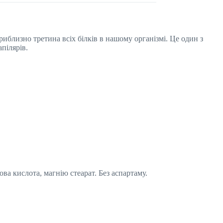
иблизно третина всіх білків в нашому організмі. Це один з
апілярів.
а кислота, магнію стеарат. Без аспартаму.