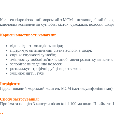
Колаген гідролізований морський з МСМ – ниткоподібний білок, 
ключових компонентів суглобів, кісток, сухожиль, волосся, шкіри, 
Корисні властивості колагену:
відповідає за молодість шкіри;
підтримує оптимальний рівень вологи в шкірі;
сприяє гнучкості суглобів;
зміцнює суглобові зв’язки, запобігаючи розвитку запалень;
запобігає випаданню волосся;
розгладжує атрофічні рубці та розтяжки;
зміцнює нігті і зуби.
Інгрідієнти:
Гідролізований морський колаген, МСМ (метилсульфонілметан), г
Спосіб застосування:
Приймати порцію 3 капсули після їжі зі 100 мл води. Приймати 1