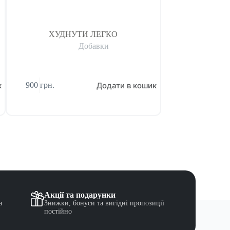
ХУДНУТИ ЛЕГКО
К
Добавки
к
Додати в кошик
900
грн.
590
грн.
Акції та подарунки
а
Знижки, бонуси та вигідні пропозиції
постійно