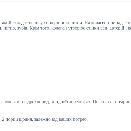
який складає основу сполучної тканини. На колаген припадає пр
нігтів, зубів. Крім того, колаген утворює стінки вен, артерій і к
люкозамін гідрохлорид, хондроїтин сульфат; Целюлоза, стеаринов
-2 порції щодня, залежно від ваших потреб.