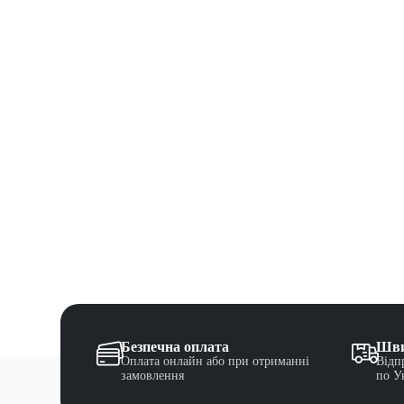
Безпечна оплата
Шви
Оплата онлайн або при отриманні
Відп
замовлення
по У