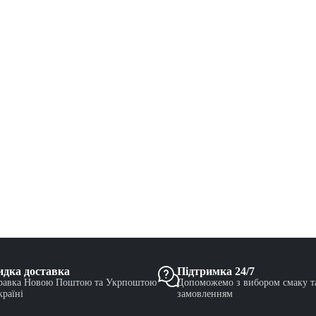
дка доставка
Підтримка 24/7
равка Новою Поштою та Укрпоштою
Допоможемо з вибором смаку т
країні
замовленням