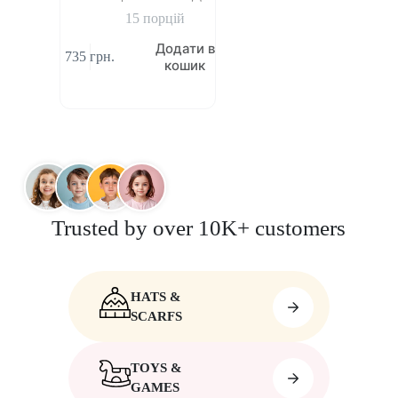
15 порцій
Додати в
735
грн.
кошик
Trusted by over 10K+ customers
HATS &
SCARFS
TOYS &
GAMES