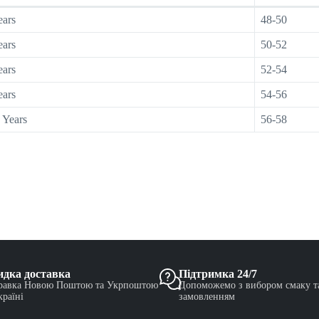
ears
48-50
ears
50-52
ears
52-54
ears
54-56
 Years
56-58
дка доставка
Підтримка 24/7
равка Новою Поштою та Укрпоштою
Допоможемо з вибором смаку т
країні
замовленням