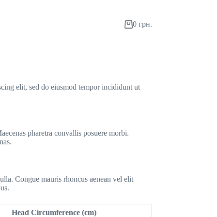
0
грн.
cing elit, sed do eiusmod tempor incididunt ut
 Maecenas pharetra convallis posuere morbi.
nas.
nulla. Congue mauris rhoncus aenean vel elit
us.
Head Circumference (cm)