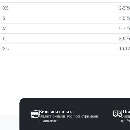
XS
2-3 Y
S
4-5 Y
M
6-7 Y
L
8-9 Y
XL
10-12
Безпечна оплата
Шви
Оплата онлайн або при отриманні
Відп
замовлення
по У